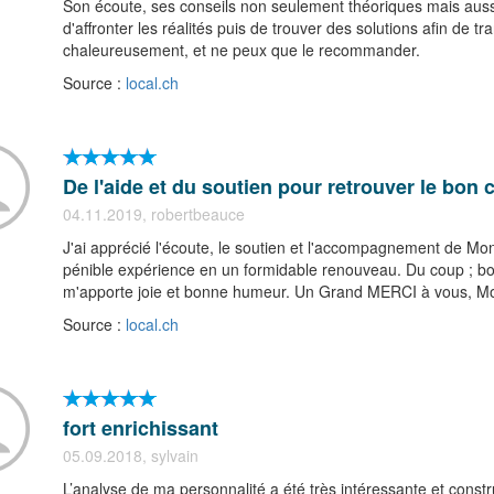
Son écoute, ses conseils non seulement théoriques mais aussi
d'affronter les réalités puis de trouver des solutions afin de t
chaleureusement, et ne peux que le recommander.
Source :
local.ch
De l'aide et du soutien pour retrouver le bon
04.11.2019, robertbeauce
J'ai apprécié l'écoute, le soutien et l'accompagnement de Mons
pénible expérience en un formidable renouveau. Du coup ; bon
m'apporte joie et bonne humeur. Un Grand MERCI à vous, Mon
Source :
local.ch
fort enrichissant
05.09.2018, sylvain
L’analyse de ma personnalité a été très intéressante et const