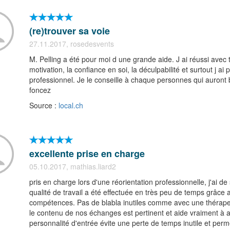
(re)trouver sa voie
27.11.2017, rosedesvents
M. Pelling a été pour moi d une grande aide. J ai réussi avec 
motivation, la confiance en soi, la déculpabilité et surtout j a
professionnel. Je le conseille à chaque personnes qui auront b
foncez
Source :
local.ch
excellente prise en charge
05.10.2017, mathias.liard2
pris en charge lors d'une réorientation professionnelle, j'ai de
qualité de travail a été effectuée en très peu de temps grâce 
compétences. Pas de blabla inutiles comme avec une thérapeute
le contenu de nos échanges est pertinent et aide vraiment à all
personnalité d'entrée évite une perte de temps inutile et perm