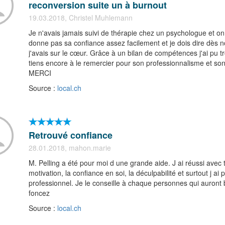
reconversion suite un à burnout
19.03.2018, Christel Muhlemann
Je n'avais jamais suivi de thérapie chez un psychologue et on 
donne pas sa confiance assez facilement et je dois dire dès no
j'avais sur le cœur. Grâce à un bilan de compétences j'ai p
tiens encore à le remercier pour son professionnalisme et son
MERCI
Source :
local.ch
Retrouvé confiance
28.01.2018, mahon.marie
M. Pelling a été pour moi d une grande aide. J ai réussi avec 
motivation, la confiance en soi, la déculpabilité et surtout j a
professionnel. Je le conseille à chaque personnes qui auront b
foncez
Source :
local.ch