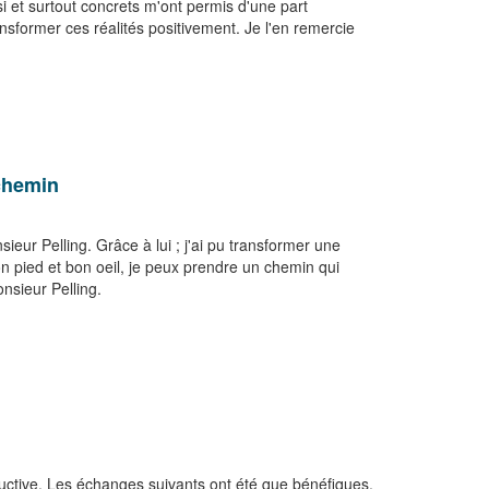
 et surtout concrets m'ont permis d'une part
ransformer ces réalités positivement. Je l'en remercie
 chemin
ieur Pelling. Grâce à lui ; j'ai pu transformer une
 pied et bon oeil, je peux prendre un chemin qui
sieur Pelling.
ructive. Les échanges suivants ont été que bénéfiques,